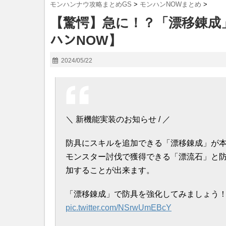
モンハンナウ攻略まとめGS
>
モンハンNOWまとめ
>
【驚愕】急に！？「漂移錬成」実
ハンNOW】
2024/05/22
＼ 新機能実装のお知らせ / ／
防具にスキルを追加できる「漂移錬成」が
モンスター討伐で獲得できる「漂流石」と
加することが出来ます。
「漂移錬成」で防具を強化してみましょう
pic.twitter.com/NSrwUmEBcY