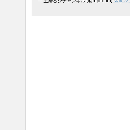
— 主婦るぴチャンネル (@rupiroom)
May 22,