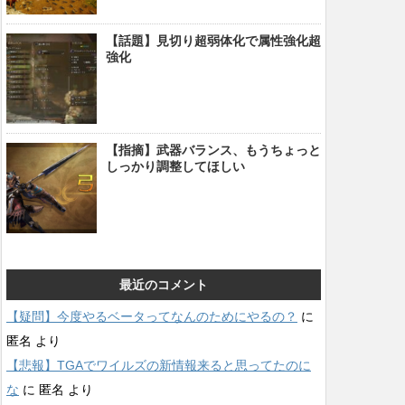
【話題】見切り超弱体化で属性強化超
強化
【指摘】武器バランス、もうちょっと
しっかり調整してほしい
最近のコメント
【疑問】今度やるベータってなんのためにやるの？
に
匿名
より
【悲報】TGAでワイルズの新情報来ると思ってたのに
な
に
匿名
より