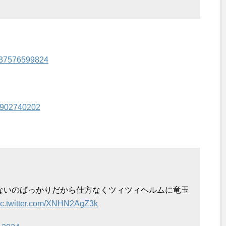
4937576599824
292902740202
ないのばっかりだから仕方なくツィツィヘルムに竜玉
ic.twitter.com/XNHN2AgZ3k