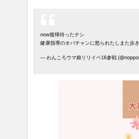
now復帰待ったナシ
健康指導のオバチャンに怒られたしまた歩
— わんころウマ娘リリイベ16参戦 (@noppori