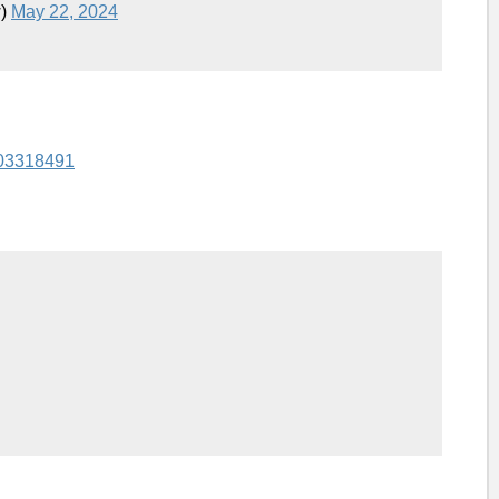
)
May 22, 2024
903318491