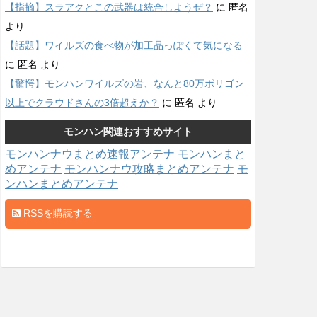
【指摘】スラアクとこの武器は統合しようぜ？
に
匿名
より
【話題】ワイルズの食べ物が加工品っぽくて気になる
に
匿名
より
【驚愕】モンハンワイルズの岩、なんと80万ポリゴン
以上でクラウドさんの3倍超えか？
に
匿名
より
モンハン関連おすすめサイト
モンハンナウまとめ速報アンテナ
モンハンまと
めアンテナ
モンハンナウ攻略まとめアンテナ
モ
ンハンまとめアンテナ
RSSを購読する