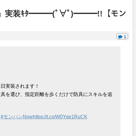
装ｷﾀ━━━(ﾟ∀ﾟ)━━━!!【モン
1
本日実装されます！
防具を選び、指定距離を歩くだけで防具にスキルを追
！
#モンハンNow
https://t.co/W0Yqe1RuCK