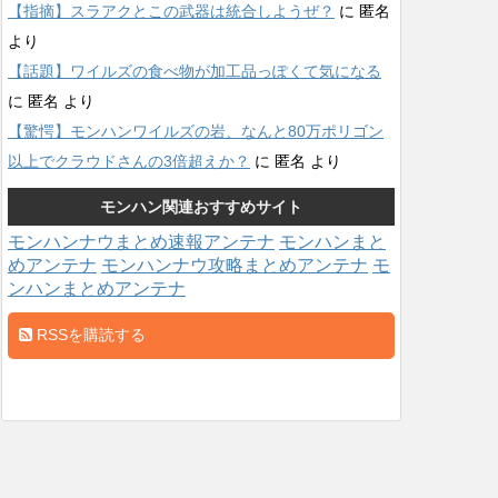
【指摘】スラアクとこの武器は統合しようぜ？
に
匿名
より
【話題】ワイルズの食べ物が加工品っぽくて気になる
に
匿名
より
【驚愕】モンハンワイルズの岩、なんと80万ポリゴン
以上でクラウドさんの3倍超えか？
に
匿名
より
モンハン関連おすすめサイト
モンハンナウまとめ速報アンテナ
モンハンまと
めアンテナ
モンハンナウ攻略まとめアンテナ
モ
ンハンまとめアンテナ
RSSを購読する