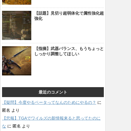
【話題】見切り超弱体化で属性強化超
強化
【指摘】武器バランス、もうちょっと
しっかり調整してほしい
最近のコメント
【疑問】今度やるベータってなんのためにやるの？
に
匿名
より
【悲報】TGAでワイルズの新情報来ると思ってたのに
な
に
匿名
より