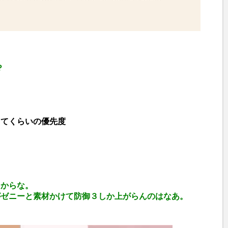
？
ってくらいの優先度
るからな。
がゼニーと素材かけて防御３しか上がらんのはなあ。