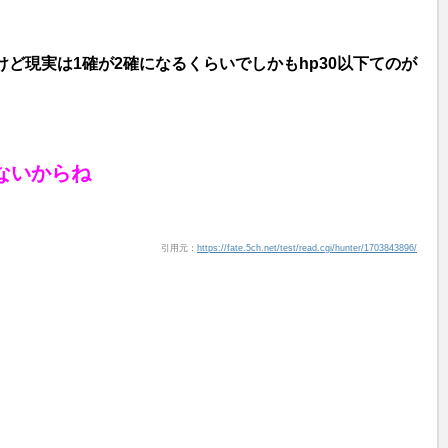
ど現実は1確が2確になるくらいでしかもhp30以下てのが
ないからね
引用元：
https://fate.5ch.net/test/read.cgi/hunter/1703843896/