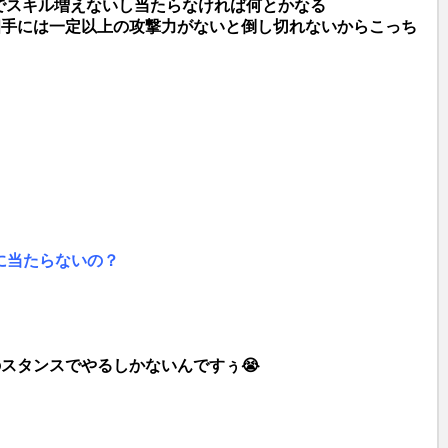
でスキル増えないし当たらなければ何とかなる
t
相手には一定以上の攻撃力がないと倒し切れないからこっち
e
に当たらないの？
スタンスでやるしかないんですぅ😭