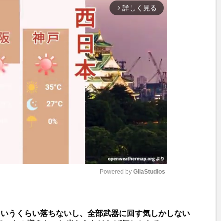
詳しく見る
arrow_forward_ios
Powered by 
GliaStudios
M
ていうくらい落ちないし、全部武器に回す気しかしない
u