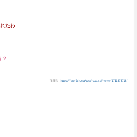
t
e
入れたわ
う？
引用元：
https://fate.5ch.net/test/read.cgi/hunter/1711374718/