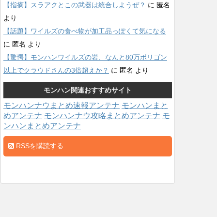
【指摘】スラアクとこの武器は統合しようぜ？
に
匿名
より
【話題】ワイルズの食べ物が加工品っぽくて気になる
に
匿名
より
【驚愕】モンハンワイルズの岩、なんと80万ポリゴン
以上でクラウドさんの3倍超えか？
に
匿名
より
モンハン関連おすすめサイト
モンハンナウまとめ速報アンテナ
モンハンまと
めアンテナ
モンハンナウ攻略まとめアンテナ
モ
ンハンまとめアンテナ
RSSを購読する