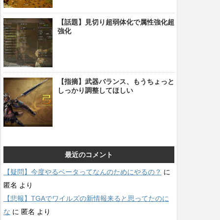
【話題】見切り超弱体化で属性強化超
強化
【指摘】武器バランス、もうちょっと
しっかり調整してほしい
最近のコメント
【疑問】今度やるベータってなんのためにやるの？
に
匿名
より
【悲報】TGAでワイルズの新情報来ると思ってたのに
な
に
匿名
より