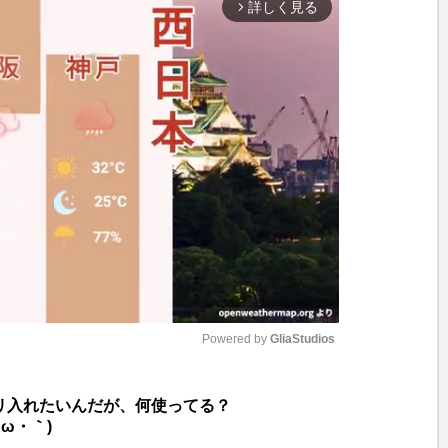
詳しく見る
arrow_forward_ios
Powered by 
GliaStudios
M
リ入れたいんだが、何使ってる？
u
ω・｀)