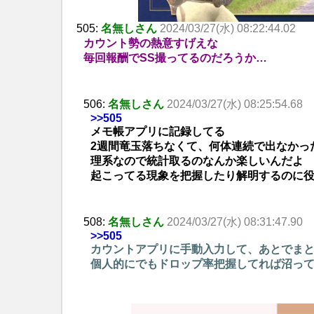
505:
名無しさん
2024/03/27(水) 08:22:44.02
カウント勢の熱意すげえな
毎回報酬でSS撮ってるのだろうか…
506:
名無しさん
2024/03/27(水) 08:25:54.68
>>505
メモ帳アプリに記録してる
2週間竜玉落ちなくて、何体連続で出なかっ
理系なので統計取るのなんか楽しいんだよ
起こってる現象を把握したり解明するのに
508:
名無しさん
2024/03/27(水) 08:31:47.90
>>505
カウントアプリに手動入力して、あとでま
個人的にでもドロップ率把握してれば沼っ