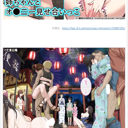
引用元：
https://fate.5ch.net/test/read.cgi/hunter/1729987301/