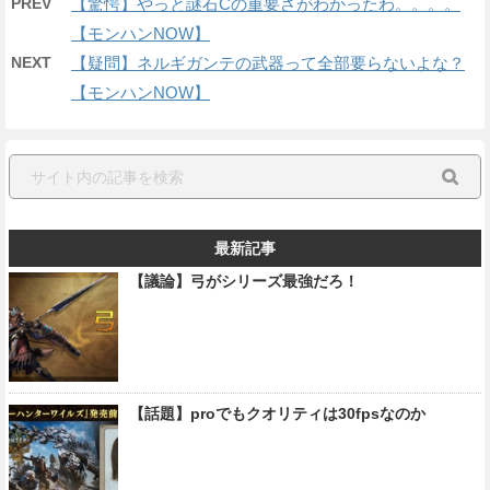
PREV
【驚愕】やっと謎石Cの重要さがわかったわ。。。。
【モンハンNOW】
NEXT
【疑問】ネルギガンテの武器って全部要らないよな？
【モンハンNOW】
最新記事
【議論】弓がシリーズ最強だろ！
【話題】proでもクオリティは30fpsなのか