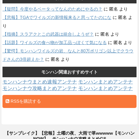
【疑問】今度やるベータってなんのためにやるの？
に
匿名
より
【悲報】TGAでワイルズの新情報来ると思ってたのにな
に
匿名
よ
り
【指摘】スラアクとこの武器は統合しようぜ？
に
匿名
より
【話題】ワイルズの食べ物が加工品っぽくて気になる
に
匿名
より
【驚愕】モンハンワイルズの岩、なんと80万ポリゴン以上でクラウ
ドさんの3倍超えか？
に
匿名
より
モンハン関連おすすめサイト
モンハンナウまとめ速報アンテナ
モンハンまとめアンテナ
モンハンナウ攻略まとめアンテナ
モンハンまとめアンテナ
RSSを購読する
【サンブレイク】【悲報】土曜の夜、大雨で草wwwww【モンハン
NOW】 - モンハンナウ攻略まとめGS