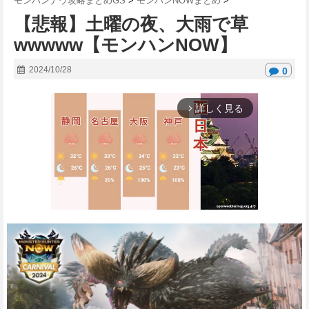
モンハンナウ攻略まとめGS
>
モンハンNOWまとめ
>
【悲報】土曜の夜、大雨で草
wwwww【モンハンNOW】
2024/10/28
0
詳しく見る
arrow_forward_ios
M
u
t
e