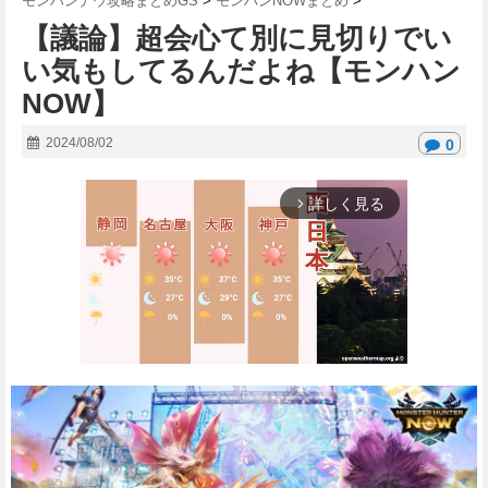
モンハンナウ攻略まとめGS
>
モンハンNOWまとめ
>
【議論】超会心て別に見切りでい
い気もしてるんだよね【モンハン
NOW】
2024/08/02
0
詳しく見る
arrow_forward_ios
M
u
t