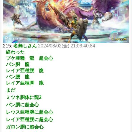
e
215:
名無しさん
2024/08/02(金) 21:03:40.84
終わった
プケ亜種 龍 超会心
バン胴 龍
レイア亜種腰 龍
バン腰 龍
レイア亜種脚 龍
まだ
ミツネ胴体に龍2
バン胴に超会心
レウス亜種腕に超会心
レイア亜種腰に超会心
ガロン胴に超会心