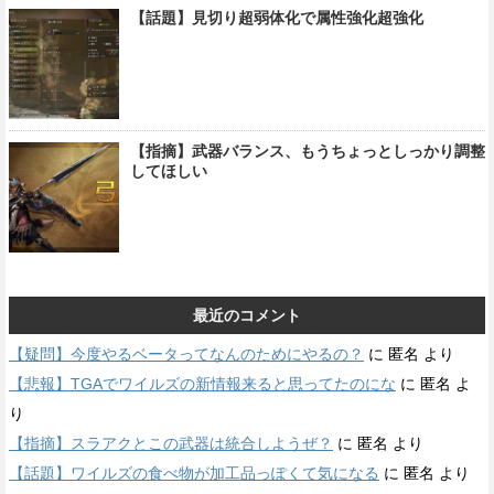
【話題】見切り超弱体化で属性強化超強化
【指摘】武器バランス、もうちょっとしっかり調整
してほしい
最近のコメント
【疑問】今度やるベータってなんのためにやるの？
に
匿名
より
【悲報】TGAでワイルズの新情報来ると思ってたのにな
に
匿名
よ
り
【指摘】スラアクとこの武器は統合しようぜ？
に
匿名
より
【話題】ワイルズの食べ物が加工品っぽくて気になる
に
匿名
より