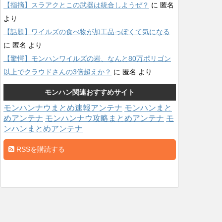
【指摘】スラアクとこの武器は統合しようぜ？
に
匿名
より
【話題】ワイルズの食べ物が加工品っぽくて気になる
に
匿名
より
【驚愕】モンハンワイルズの岩、なんと80万ポリゴン
以上でクラウドさんの3倍超えか？
に
匿名
より
モンハン関連おすすめサイト
モンハンナウまとめ速報アンテナ
モンハンまと
めアンテナ
モンハンナウ攻略まとめアンテナ
モ
ンハンまとめアンテナ
RSSを購読する