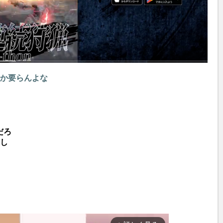
とか要らんよな
だろ
たし