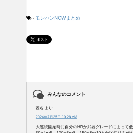
-
モンハンNOWまとめ
みんなのコメント
匿名
より:
2024年7月25日 10:28 AM
大連続開始時に自分のHRか武器グレードによって
50⭐️4〜5、100⭐️6〜8、150⭐️8〜10とか区