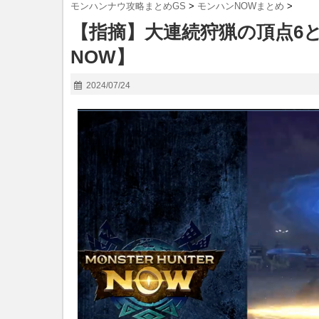
モンハンナウ攻略まとめGS
>
モンハンNOWまとめ
>
【指摘】大連続狩猟の頂点6
NOW】
2024/07/24