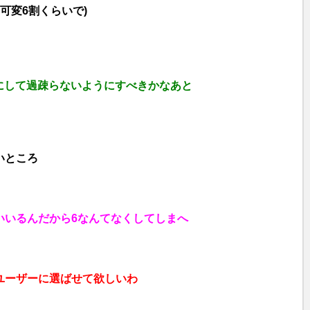
可変6割くらいで)
e
にして過疎らないようにすべきかなあと
いところ
いいるんだから6なんてなくしてしまへ
ユーザーに選ばせて欲しいわ