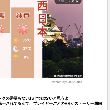
詳しく見る
arrow_forward_ios
Powered by 
GliaStudios
M
ンクの需要もないわけではないと思うよ
u
統一されてるんで、プレイヤーごとのHRかストーリー周回
t