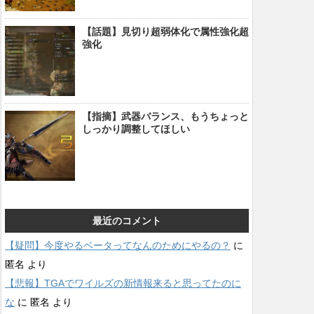
【話題】見切り超弱体化で属性強化超
強化
【指摘】武器バランス、もうちょっと
しっかり調整してほしい
最近のコメント
【疑問】今度やるベータってなんのためにやるの？
に
匿名
より
【悲報】TGAでワイルズの新情報来ると思ってたのに
な
に
匿名
より