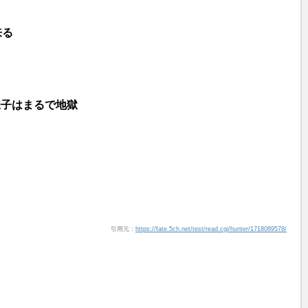
来る
様子はまるで地獄
引用元：
https://fate.5ch.net/test/read.cgi/hunter/1718089578/