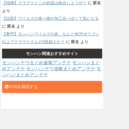
【指摘】スラアクとこの武器は統合しようぜ？
に
匿名
より
【話題】ワイルズの食べ物が加工品っぽくて気になる
に
匿名
より
【驚愕】モンハンワイルズの岩、なんと80万ポリゴン
以上でクラウドさんの3倍超えか？
に
匿名
より
モンハン関連おすすめサイト
モンハンナウまとめ速報アンテナ
モンハンまと
めアンテナ
モンハンナウ攻略まとめアンテナ
モ
ンハンまとめアンテナ
RSSを購読する