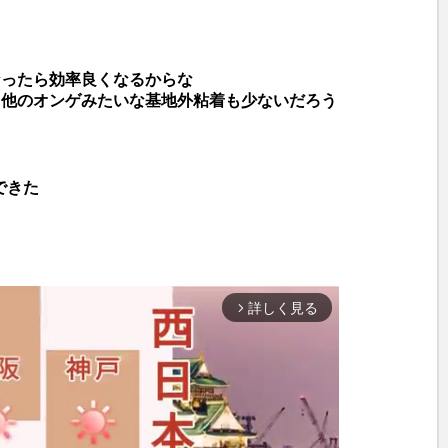
なったら効率良くなるからな
ら他のオンゲみたいな基地外粘着も少ないだろう
できた
詳しく見る
arrow_forward_ios