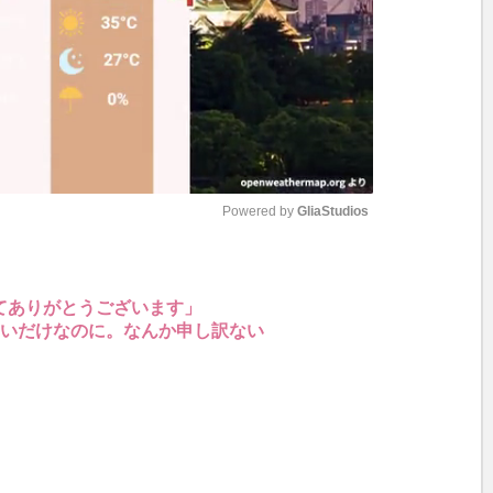
Powered by 
GliaStudios
M
u
てありがとうございます」
たいだけなのに。なんか申し訳ない
t
e