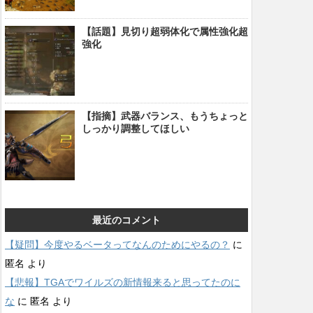
【話題】見切り超弱体化で属性強化超
強化
【指摘】武器バランス、もうちょっと
しっかり調整してほしい
最近のコメント
【疑問】今度やるベータってなんのためにやるの？
に
匿名
より
【悲報】TGAでワイルズの新情報来ると思ってたのに
な
に
匿名
より