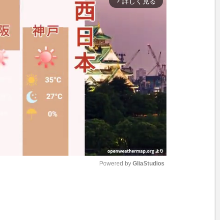
詳しく見る
arrow_forward_ios
Powered by 
GliaStudios
M
u
t