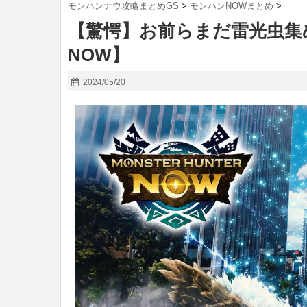
モンハンナウ攻略まとめGS
>
モンハンNOWまとめ
>
【驚愕】お前らまだ雷光虫集
NOW】
2024/05/20