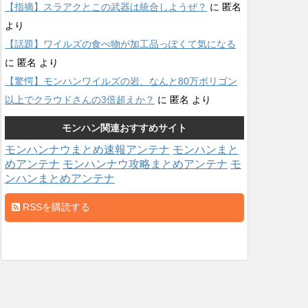
【指摘】スラアクとこの武器は統合しようぜ？
に
匿名
より
【話題】ワイルズの食べ物が加工品っぽくて気になる
に
匿名
より
【驚愕】モンハンワイルズの岩、なんと80万ポリゴン
以上でクラウドさんの3倍超えか？
に
匿名
より
モンハン関連おすすめサイト
モンハンナウまとめ速報アンテナ
モンハンまと
めアンテナ
モンハンナウ攻略まとめアンテナ
モ
ンハンまとめアンテナ
RSSを購読する