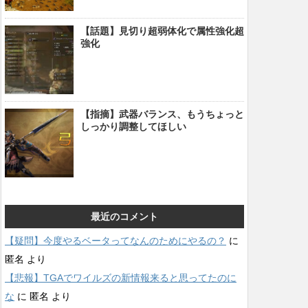
【話題】見切り超弱体化で属性強化超
強化
【指摘】武器バランス、もうちょっと
しっかり調整してほしい
最近のコメント
【疑問】今度やるベータってなんのためにやるの？
に
匿名
より
【悲報】TGAでワイルズの新情報来ると思ってたのに
な
に
匿名
より