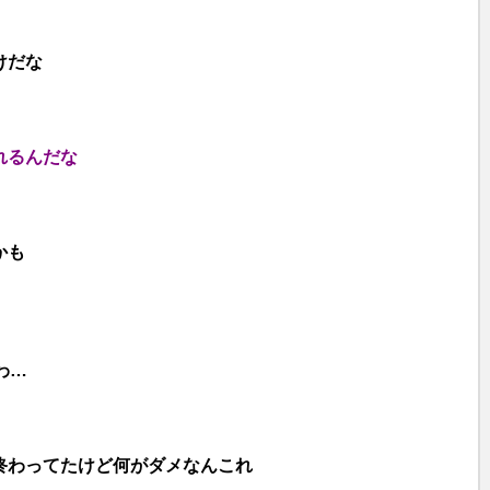
e
けだな
れるんだな
かも
わ…
終わってたけど何がダメなんこれ