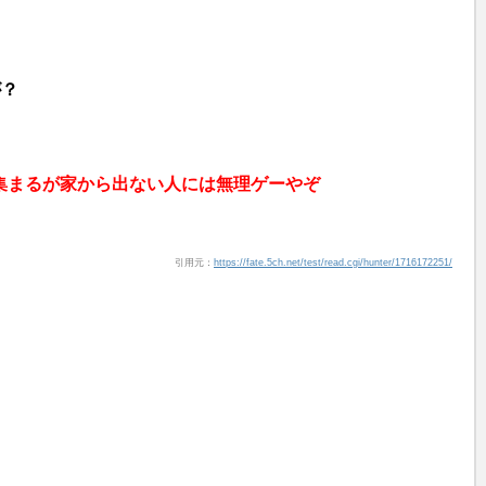
が？
集まるが家から出ない人には無理ゲーやぞ
引用元：
https://fate.5ch.net/test/read.cgi/hunter/1716172251/