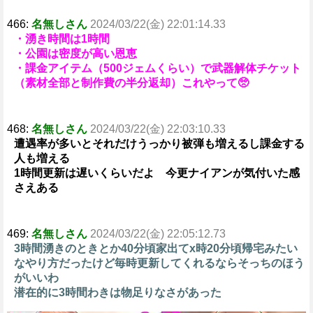
466:
名無しさん
2024/03/22(金) 22:01:14.33
・湧き時間は1時間
・公園は密度が高い恩恵
・課金アイテム（500ジェムくらい）で武器解体チケット
（素材全部と制作費の半分返却）これやって🥺
468:
名無しさん
2024/03/22(金) 22:03:10.33
遭遇率が多いとそれだけうっかり被弾も増えるし課金する
人も増える
1時間更新は遅いくらいだよ 今更ナイアンが気付いた感
さえある
469:
名無しさん
2024/03/22(金) 22:05:12.73
3時間湧きのときとか40分頃家出てx時20分頃帰宅みたい
なやり方だったけど毎時更新してくれるならそっちのほう
がいいわ
潜在的に3時間わきは物足りなさがあった