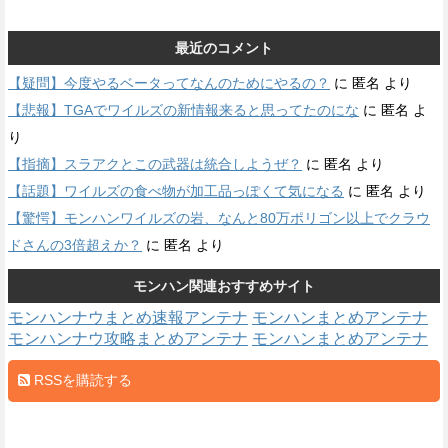
最近のコメント
【疑問】今度やるベータってなんのためにやるの？
に
匿名
より
【悲報】TGAでワイルズの新情報来ると思ってたのにな
に
匿名
よ
り
【指摘】スラアクとこの武器は統合しようぜ？
に
匿名
より
【話題】ワイルズの食べ物が加工品っぽくて気になる
に
匿名
より
【驚愕】モンハンワイルズの岩、なんと80万ポリゴン以上でクラウ
ドさんの3倍超えか？
に
匿名
より
モンハン関連おすすめサイト
モンハンナウまとめ速報アンテナ
モンハンまとめアンテナ
モンハンナウ攻略まとめアンテナ
モンハンまとめアンテナ
RSSを購読する