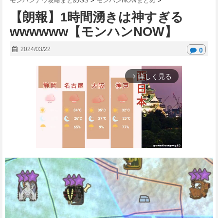
モンハンナウ攻略まとめGS
>
モンハンNOWまとめ
>
【朗報】1時間湧きは神すぎる
wwwwww【モンハンNOW】
2024/03/22
0
詳しく見る
arrow_forward_ios
M
u
t
e