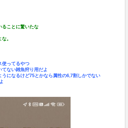
u
t
e
いることに驚いたな
よな。
ス使ってるやつ
いてない雑魚狩り用だよ
うになるけど75とかなら属性の6,7割しかでない
よ