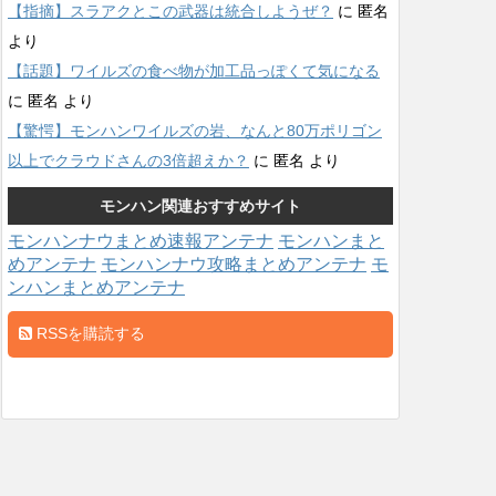
【指摘】スラアクとこの武器は統合しようぜ？
に
匿名
より
【話題】ワイルズの食べ物が加工品っぽくて気になる
に
匿名
より
【驚愕】モンハンワイルズの岩、なんと80万ポリゴン
以上でクラウドさんの3倍超えか？
に
匿名
より
モンハン関連おすすめサイト
モンハンナウまとめ速報アンテナ
モンハンまと
めアンテナ
モンハンナウ攻略まとめアンテナ
モ
ンハンまとめアンテナ
RSSを購読する