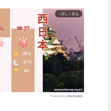
詳しく見る
arrow_forward_ios
Powered by 
GliaStudios
M