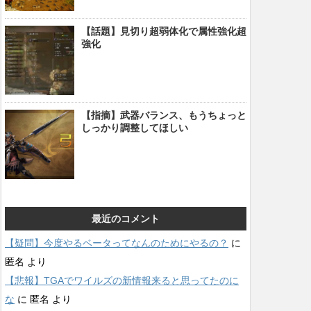
【話題】見切り超弱体化で属性強化超
強化
【指摘】武器バランス、もうちょっと
しっかり調整してほしい
最近のコメント
【疑問】今度やるベータってなんのためにやるの？
に
匿名
より
【悲報】TGAでワイルズの新情報来ると思ってたのに
な
に
匿名
より