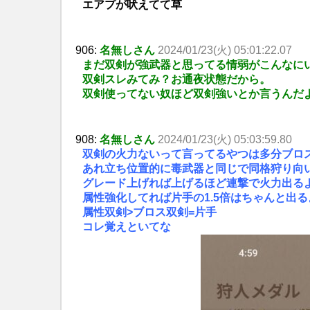
エアプが吠えてて草
906:
名無しさん
2024/01/23(火) 05:01:22.07
まだ双剣が強武器と思ってる情弱がこんなに
双剣スレみてみ？お通夜状態だから。
双剣使ってない奴ほど双剣強いとか言うんだ
908:
名無しさん
2024/01/23(火) 05:03:59.80
双剣の火力ないって言ってるやつは多分ブロ
あれ立ち位置的に毒武器と同じで同格狩り向
グレード上げれば上げるほど連撃で火力出るよ
属性強化してれば片手の1.5倍はちゃんと出る
属性双剣>ブロス双剣=片手
コレ覚えといてな