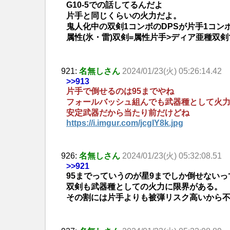
G10-5での話してるんだよ
片手と同じくらいの火力だよ。
鬼人化中の双剣1コンボのDPSが片手1コン
属性(氷・雷)双剣=属性片手>ディア亜種双
921:
名無しさん
2024/01/23(火) 05:26:14.42
>>913
片手で倒せるのは95までやね
フォールバッシュ組んでも武器種として火
安定武器だから当たり前だけどね
https://i.imgur.com/jcgIY8k.jpg
926:
名無しさん
2024/01/23(火) 05:32:08.51
>>921
95までっていうのが星9までしか倒せない
双剣も武器種としての火力に限界がある。
その割には片手よりも被弾リスク高いから