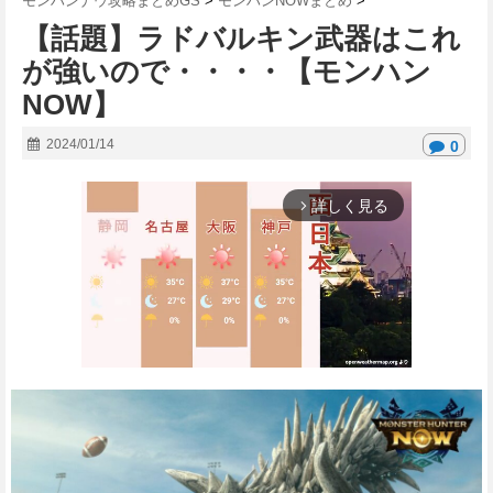
モンハンナウ攻略まとめGS
>
モンハンNOWまとめ
>
【話題】ラドバルキン武器はこれ
が強いので・・・・【モンハン
NOW】
2024/01/14
0
詳しく見る
arrow_forward_ios
M
u
t