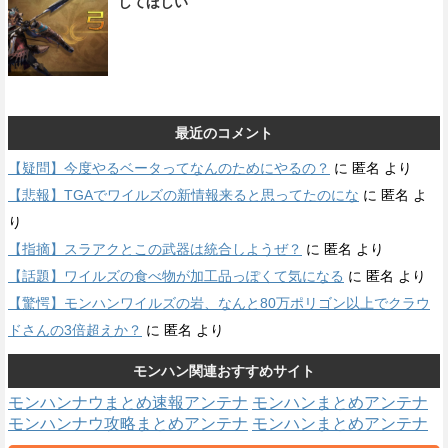
してほしい
最近のコメント
【疑問】今度やるベータってなんのためにやるの？
に
匿名
より
【悲報】TGAでワイルズの新情報来ると思ってたのにな
に
匿名
よ
り
【指摘】スラアクとこの武器は統合しようぜ？
に
匿名
より
【話題】ワイルズの食べ物が加工品っぽくて気になる
に
匿名
より
【驚愕】モンハンワイルズの岩、なんと80万ポリゴン以上でクラウ
ドさんの3倍超えか？
に
匿名
より
モンハン関連おすすめサイト
モンハンナウまとめ速報アンテナ
モンハンまとめアンテナ
モンハンナウ攻略まとめアンテナ
モンハンまとめアンテナ