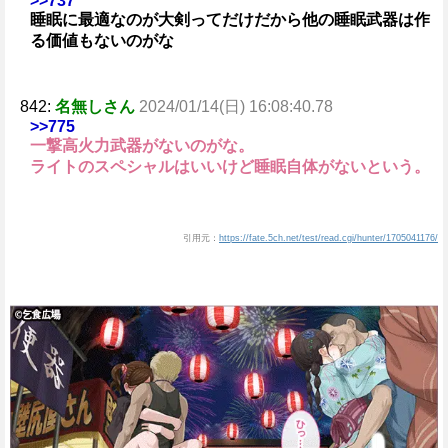
>>737
睡眠に最適なのが大剣ってだけだから他の睡眠武器は作
る価値もないのがな
842:
名無しさん
2024/01/14(日) 16:08:40.78
>>775
一撃高火力武器がないのがな。
ライトのスペシャルはいいけど睡眠自体がないという。
引用元：
https://fate.5ch.net/test/read.cgi/hunter/1705041176/