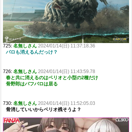
e
725:
名無しさん
2024/01/14(日) 11:37:18.36
バロも消えるんだっけ？
726:
名無しさん
2024/01/14(日) 11:43:59.78
春と共に消えるのはベリオと小型の2種だけ
骨野郎はバフバロは居る
730:
名無しさん
2024/01/14(日) 11:52:05.03
骨消していいからベリオ残そうよ？