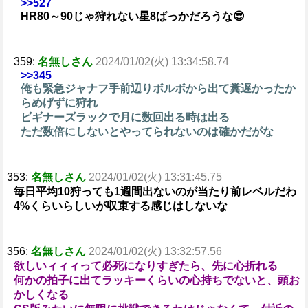
>>527
HR80～90じゃ狩れない星8ばっかだろうな😎
359:
名無しさん
2024/01/02(火) 13:34:58.74
>>345
俺も緊急ジャナフ手前辺りボルボから出て糞遅かったか
らめげずに狩れ
ビギナーズラックで月に数回出る時は出る
ただ数倍にしないとやってられないのは確かだがな
353:
名無しさん
2024/01/02(火) 13:31:45.75
毎日平均10狩っても1週間出ないのが当たり前レベルだわ
4%くらいらしいが収束する感じはしないな
356:
名無しさん
2024/01/02(火) 13:32:57.56
欲しいィィィって必死になりすぎたら、先に心折れる
何かの拍子に出てラッキーくらいの心持ちでないと、頭お
かしくなる