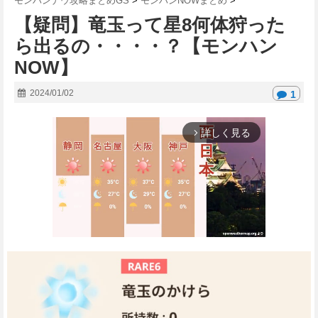
モンハンナウ攻略まとめGS
>
モンハンNOWまとめ
>
【疑問】竜玉って星8何体狩った
ら出るの・・・・？【モンハン
NOW】
2024/01/02
1
詳しく見る
arrow_forward_ios
M
u
t