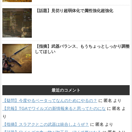
【話題】見切り超弱体化で属性強化超強化
【指摘】武器バランス、もうちょっとしっかり調整
してほしい
最近のコメント
【疑問】今度やるベータってなんのためにやるの？
に
匿名
より
【悲報】TGAでワイルズの新情報来ると思ってたのにな
に
匿名
よ
り
【指摘】スラアクとこの武器は統合しようぜ？
に
匿名
より