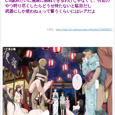
CS版みたいに無限に挑戦できるわけじゃなくて、付近の
やつ狩り尽くしたらどうせ待たないと駄目だし
武器にしか使わねぇって誓うくらいにはレアだよ
引用元：
https://fate.5ch.net/test/read.cgi/hunter/1704006617/