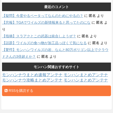
最近のコメント
【疑問】今度やるベータってなんのためにやるの？
に
匿名
より
【悲報】TGAでワイルズの新情報来ると思ってたのにな
に
匿名
よ
り
【指摘】スラアクとこの武器は統合しようぜ？
に
匿名
より
【話題】ワイルズの食べ物が加工品っぽくて気になる
に
匿名
より
【驚愕】モンハンワイルズの岩、なんと80万ポリゴン以上でクラウ
ドさんの3倍超えか？
に
匿名
より
モンハン関連おすすめサイト
モンハンナウまとめ速報アンテナ
モンハンまとめアンテナ
モンハンナウ攻略まとめアンテナ
モンハンまとめアンテナ
RSSを購読する