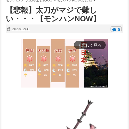
モンハンナウ攻略まとめGS
>
モンハンNOWまとめ
>
【悲報】太刀がマジで難し
い・・・【モンハンNOW】
2023/12/31
0
詳しく見る
arrow_forward_ios
M
u
t
e