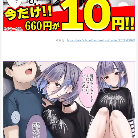
引用元：
https://fate.5ch.net/test/read.cgi/hunter/1703843896/