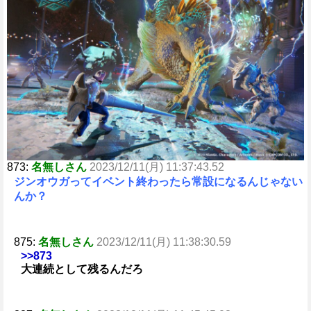
e
873:
名無しさん
2023/12/11(月) 11:37:43.52
ジンオウガってイベント終わったら常設になるんじゃない
んか？
875:
名無しさん
2023/12/11(月) 11:38:30.59
>>873
大連続として残るんだろ