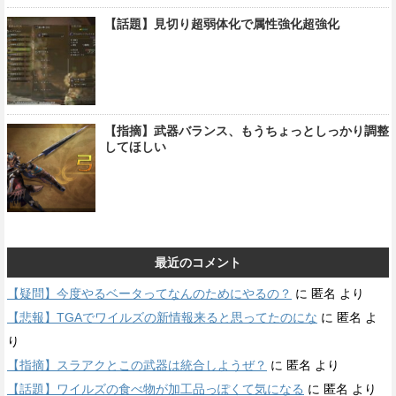
【話題】見切り超弱体化で属性強化超強化
【指摘】武器バランス、もうちょっとしっかり調整
してほしい
最近のコメント
【疑問】今度やるベータってなんのためにやるの？
に
匿名
より
【悲報】TGAでワイルズの新情報来ると思ってたのにな
に
匿名
よ
り
【指摘】スラアクとこの武器は統合しようぜ？
に
匿名
より
【話題】ワイルズの食べ物が加工品っぽくて気になる
に
匿名
より