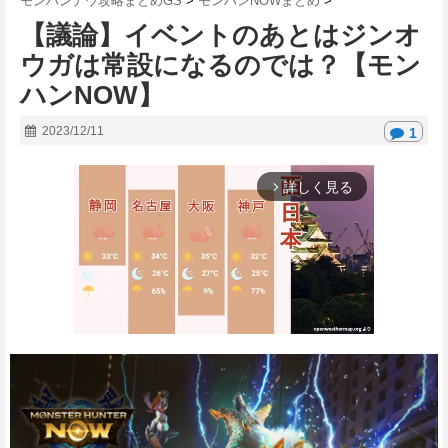
モンハンナウ攻略まとめGS
>
モンハンNOWまとめ
>
【議論】イベントのあとはジンオ
ウガは常設になるのでは？【モン
ハンNOW】
2023/12/11
1
詳しく見る
arrow_forward_ios
M
u
t