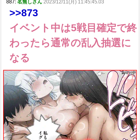
887:
名無しさん
2023/12/11(月) 11:45:45.03
>>873
イベント中は5戦目確定で終
わったら通常の乱入抽選に
なる